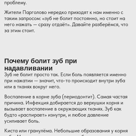
будто «распирает» изнутри, и любое давление
усиливает боль.
Киста или гранулёма. Небольшие образования у корня
зуба. Могут годами не давать о себе знать, а потом
начать болеть при надавливании.
Трещина в зубе. Бывает после удара, от привычки
грызть орехи или скрипеть зубами ночью. Трещина не
всегда видна невооружённым взглядом, но даёт
характерную боль при жевании.
Пульпит на стадии гибели нерва. Когда нерв
постепенно отмирает, зуб перестаёт реагировать на
горячее и холодное, зато начинает болеть при нажатии.
Проблема с пломбой или коронкой. Если пломба стоит
слишком высоко или коронка давит неравномерно — зуб
начинает болеть именно при надавливании.
Пародонтит. Воспаление тканей, удерживающих зуб.
Зуб может немного шататься и болеть при нагрузке.
Перегрузка зуба. Если соседний зуб был удалён,
оставшиеся зубы берут на себя дополнительную
нагрузку. Это тоже может вызывать боль.
Синусит (гайморит). Да, иногда зубы верхней челюсти
начинают болеть из-за воспаления гайморовых пазух —
они находятся совсем рядом с корнями верхних
жевательных зубов.