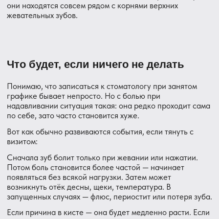
Боль при надавливании на зуб — не та ситуация, когда
стоит пробовать домашние рецепты или ждать неделю.
Полоскания и обезболивающие могут временно снять
симптомы, но не устранят причину.
Второе — записаться на диагностику.
Без рентгена или компьютерной томографии причину
боли при надавливании часто просто невозможно
увидеть. Именно снимок покажет, что происходит у
корня зуба, есть ли киста или воспаление.
До визита к врачу:
Примите обезболивающее при сильном
дискомфорте (ибупрофен, например)
Не грейте больное место — тепло может усилить
воспаление
Не трогайте зуб языком и старайтесь не жевать
на эту сторону
Не делайте согревающие компрессы на щеку
Как проходит лечение
Многие пациенты представляют лечение как что-то
долгое и болезненное. На практике всё обычно
выглядит иначе.
Шаг 1 — Диагностика. Врач осматривает зуб, делает
прицельный рентгеновский снимок или КТ. Уже на этом