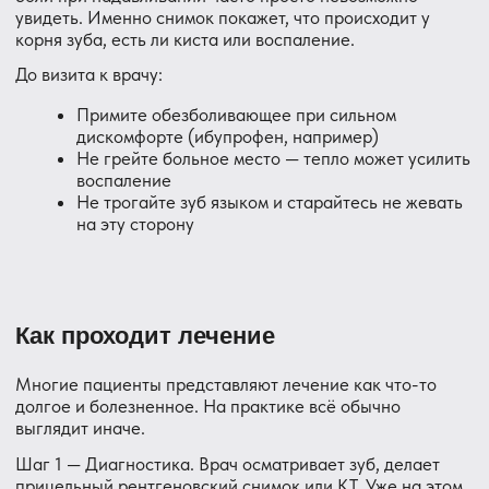
Нет — именно поэтому существует анестезия. Перед
любой манипуляцией зуб и окружающие ткани
полностью обезболиваются. Вы можете чувствовать
давление или вибрацию, но не острую боль. Если что-то
начинает беспокоить — просто скажите врачу, и он
скорректирует анестезию.
Сколько стоит лечение?
Стоимость зависит от причины боли и объёма работы.
Одно можно сказать точно: чем раньше пациент
приходит, тем меньше обычно требуется вмешательства
— и тем ниже итоговая сумма. Лечение небольшого
воспаления обходится значительно дешевле, чем
устранение последствий запущенного периодонтита
или потери зуба.
Сколько времени займёт?
Первичный осмотр и рентген — 20–30 минут. Само
лечение зависит от сложности ситуации: одни проблемы
решаются за один визит, другие требуют нескольких. На
консультации врач сразу скажет, сколько примерно
визитов понадобится.
А вдруг зуб придётся удалять?
Это не приговор по умолчанию. Мы всегда сначала
смотрим, можно ли зуб сохранить. Удаление — самый
последний вариант, когда зуб уже невозможно
восстановить. В большинстве случаев зуб удаётся
вылечить и сохранить.
Я очень боюсь стоматологов
Это абсолютно нормально — тревога перед приёмом
есть у многих взрослых пациентов. Наша задача — не