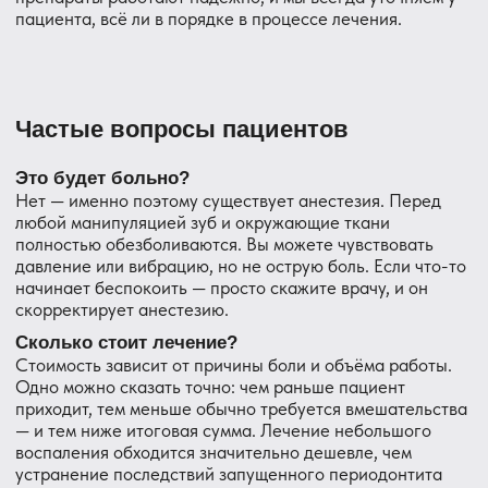
Стоматология DentAvenue находится прямо в посёлке
Парголово — по адресу улица Валерия Гаврилина, 3,
корпус 1. Не нужно ехать через весь город.
Под руководством главного врача Болгова Александра
Сергеевича мы придерживаемся простого принципа:
сначала разобраться в причине проблемы, потом лечить.
Не «удалим и забудем», а «разберёмся и сохраним».
На консультации мы всегда объясняем пациенту, что
показывает снимок, почему болит зуб и какие есть
варианты. Вы принимаете решение осознанно, а не
потому что «так надо».
Жители Парголово и соседних районов могут
записаться на приём удобным способом — по телефону
или через форму на сайте.
Подведём итог
Если зуб болит при надавливании — это не мелочь и не
«само пройдёт». За этим симптомом почти всегда стоит
конкретная причина, которую можно найти и устранить.
Чем раньше вы придёте на приём, тем проще будет
лечение. Приходите в DentAvenue в Парголово —
разберёмся, что происходит, и подберём решение
именно для вашей ситуации.