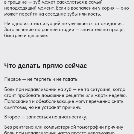
этапе становится понятно, в чём причина боли.
Шаг 2 — Определяем план. Вам объясняют, что именно
происходит с зубом, какие есть варианты лечения и
сколько это займёт времени. Никаких решений без
вашего согласия.
Шаг 3 — Лечение. В зависимости от причины это может
быть:
Повторное лечение каналов (если воспаление у
корня)
Удаление старой пломбы и переделка (если
проблема в пломбе)
Лечение дёсен (если причина в пародонтите)
Удаление зуба с последующим протезированием
— только если зуб уже не удаётся сохранить
Шаг 4 — Контроль. Через некоторое время врач
проверяет, как идёт восстановление. Это важно,
особенно если была киста или серьёзное воспаление.
Большинство процедур проходит под местной
анестезией — комфортно и без боли. Современные
препараты работают надёжно, и мы всегда уточняем у
пациента, всё ли в порядке в процессе лечения.
Частые вопросы пациентов
Это будет больно?