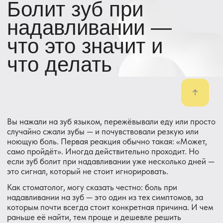
Вы нажали на зуб языком, пережёвывали еду или просто
случайно сжали зубы — и почувствовали резкую или
ноющую боль. Первая реакция обычно такая: «Может,
само пройдёт». Иногда действительно проходит. Но
если зуб болит при надавливании уже несколько дней —
это сигнал, который не стоит игнорировать.
Как стоматолог, могу сказать честно: боль при
надавливании на зуб — это один из тех симптомов, за
которым почти всегда стоит конкретная причина. И чем
раньше её найти, тем проще и дешевле решить
проблему.
Жители Парголово нередко приходят к нам именно с
таким запросом: «зуб не болит постоянно, но стоит на
него нажать — сразу отдаёт». Давайте разберёмся, что
за этим стоит.
Почему болит зуб при
надавливании
Зуб не болит просто так. Если боль появляется именно
при нажатии — значит, что-то происходит внутри зуба
или в тканях вокруг него.
Воспаление в корне зуба (периодонтит). Самая частая
причина. Инфекция добирается до верхушки корня и
вызывает воспаление в окружающих тканях. Зуб как