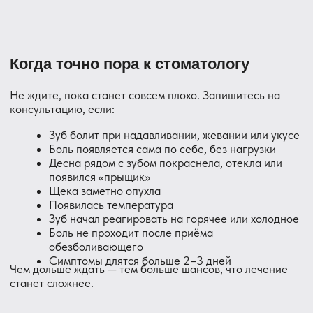
Контакты
+7 (812) 214-61-08
Работаем для вас
ежедневно с 10:00 до
21:00
da3396969@gmail.com
Вопросы и предложения
Навигация
Санкт-Петербург,
Парголово,
ул. В. Гаврилина, 3, корп. 1
Главная
Услуги
Услуги
Преимущества
О клинике
Терапия
Команда
Ортопедия
Контакты
Лечение кисты
Отзывы
Хирургия
Работы
Проф. гигиена
Частые вопросы
Полезное
Информация
ООО «ДЕНТАВЕНЮ»
ИНН
7802691806
, ОГРН
1197847135133
Вверх