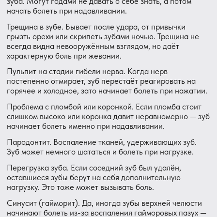
Что будет, если ничего не делать
Понимаю, что записаться к стоматологу при занятом
графике бывает непросто. Но с болью при
надавливании ситуация такая: она редко проходит сама
по себе, зато часто становится хуже.
Вот как обычно развиваются события, если тянуть с
визитом:
Сначала зуб болит только при жевании или нажатии.
Потом боль становится более частой — начинает
появляться без всякой нагрузки. Затем может
возникнуть отёк десны, щеки, температура. В
запущенных случаях — флюс, периостит или потеря зуба.
Если причина в кисте — она будет медленно расти. Если
в трещине — зуб может расколоться в самый
неподходящий момент. Если в воспалении у корня — оно
может перейти на соседние зубы или кость.
Ни одна из этих ситуаций не улучшается от ожидания.
Зато лечение на ранней стадии — значительно проще,
быстрее и дешевле.
Что делать прямо сейчас
Первое — не терпеть и не гадать.