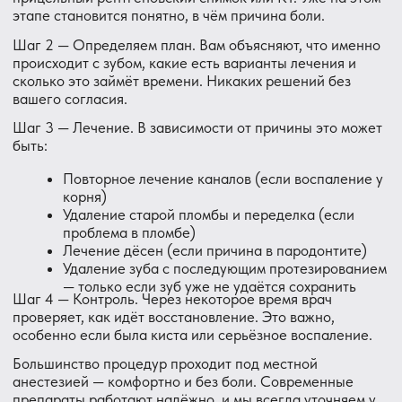
просто вылечить зуб, но и сделать так, чтобы вы
понимали каждый шаг и чувствовали себя в
безопасности. Можно задавать любые вопросы до и во
время процедуры. И можно попросить сделать паузу в
любой момент.
Когда точно пора к стоматологy
Не ждите, пока станет совсем плохо. Запишитесь на
консультацию, если:
Зуб болит при надавливании, жевании или укусе
Боль появляется сама по себе, без нагрузки
Десна рядом с зубом покраснела, отекла или
появился «прыщик»
Щека заметно опухла
Появилась температура
Зуб начал реагировать на горячее или холодное
Боль не проходит после приёма
обезболивающего
Симптомы длятся больше 2–3 дней
Чем дольше ждать — тем больше шансов, что лечение
станет сложнее.
Почему пациенты из Парголово
выбирают DentAvenue