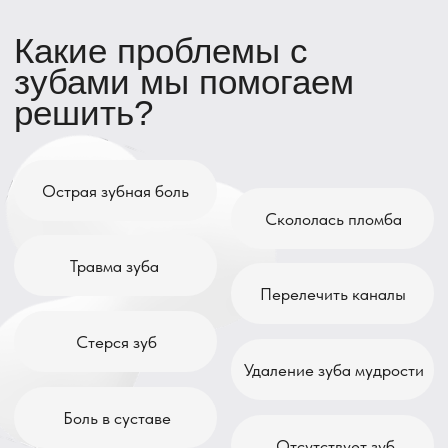
Удаление зуба мудрости
Боль в суставе
Отсутствует зуб
Неровные зубы