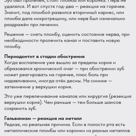
Что делать дома до визита к врачу
Ибупрофен 400–600 мг. Снимет боль и воспаление.
Лучший вариант при зубной боли воспалительного
характера. Кетанов — если ибупрофен не справляется,
как разовая мера.
Не ешьте горячее. Звучит очевидно, но важно. Пока
нерв воспалён — горячее будет каждый раз усиливать
боль и раздражать пульпу.
Холод снаружи — осторожно. Если боль сильная —
приложите к щеке лёд снаружи. Но не внутрь рта —
холодная вода на воспалённый зуб с пульпитом иногда
даёт дополнительную боль.
Не грейте. Никаких тёплых компрессов, грелок, шарфов
на щёку. Тепло усиливает воспаление.
Запишитесь к врачу как можно скорее. Боль от горячего
— это не тот симптом, который можно переждать
неделю.
Как мы лечим в DentAvenue
Шаг 1 — Осмотр и снимок. Осматриваю зуб, делаю
прицельный рентген. Проверяю реакцию на горячее и
холодное специальными тестами. Если нужно — КТ,
чтобы увидеть корни и окружающую кость детально.