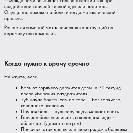
Шаг 2 — Определяю стадию. Обратимый пульпит или
необратимый — от этого зависит план. Рассказываю всё
прямо, показываю снимок, объясняю варианты.
Шаг 3 — Лечение под хорошей анестезией:
Глубокий кариес без пульпита — пломба с
лечебной прокладкой, наблюдение
Обратимый пульпит — попытка сохранить нерв с
лечебными прокладками (не всегда возможно,
решается индивидуально)
Необратимый пульпит — лечение канала.
Удаляем нерв, чистим и пломбируем каналы,
ставим пломбу. 1–2 визита
Периодонтит — перелечивание каналов, при
необходимости резекция верхушки
Трещина — пломба, вкладка или коронка в
зависимости от глубины
Шаг 4 — Контроль. Через 2–4 недели проверяем
результат. После лечения канала — контрольный снимок
через 6–12 месяцев, чтобы убедиться, что очаг
воспаления у корня зажил.
Глубокий кариес лечится без боли — подробнее здесь
Частые вопросы пациентов
Зуб болит от горячего — это пульпит?
В большинстве случаев — да. Особенно если боль