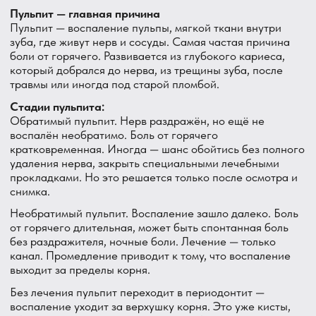
раздражается пульпа. Боль острая, иногда с
прострелом, появляется при жевании и от горячего
одновременно.
Трещина часто не видна на снимке. Диагностируется
специальными методами. В зависимости от глубины —
пломба, вкладка или коронка. Если трещина дошла до
корня — зуб, к сожалению, не сохранить.
Пульпит под пломбой или коронкой
Зуб был пролечен, стоит пломба или коронка. Нерв не
удалялся. И вот спустя год-два — реакция на горячее.
Значит, под пломбой развился вторичный кариес, или
пломба дала микротрещину, или нерв был изначально
раздражён при лечении.
Решение — снять пломбу, оценить состояние нерва, при
необходимости пролечить канал и поставить новую
пломбу.
Периодонтит в стадии обострения
Когда воспаление уже вышло за пределы корня и
образовался хронический очаг — при обострении зуб
может реагировать на горячее, плюс боль при
надавливании, иногда отёк десны. На снимке —
затемнение у верхушки корня.
Это уже перелечивание каналов или хирургия (резекция
верхушки корня). Чем раньше — тем больше шансов
сохранить зуб.
Гальванизм — реакция на металл
Редкая, но реальная причина. Если в полости рта есть
металлические пломбы или коронки из разных металлов