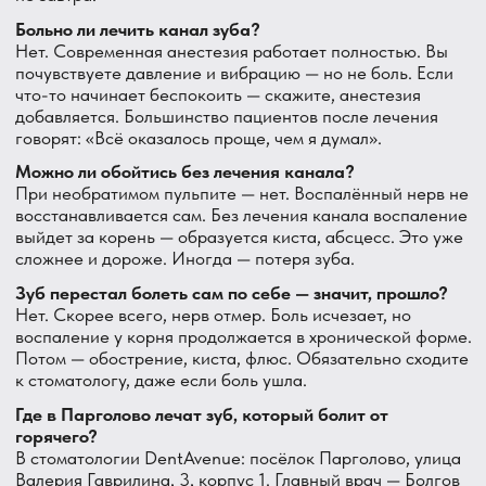
Навигация
Санкт-Петербург,
Парголово,
ул. В. Гаврилина, 3, корп. 1
Главная
Услуги
Услуги
Преимущества
О клинике
Терапия
Команда
Ортопедия
Контакты
Лечение кисты
Отзывы
Хирургия
Работы
Проф. гигиена
Частые вопросы
Полезное
Информация
ООО «ДЕНТАВЕНЮ»
ИНН
7802691806
, ОГРН
1197847135133
Вверх
Юр. адрес:
194358, Парголово, ул.
Валерия Гаврилина 3 корпус 1 литера
А, помещение 51Н.
Лицензия: Серия ЛО-1 номер ЛО-78-01-
010874, бланк номер 011158 от 27.05.2020
Политика обработки персональных
данных и файлов Cookie
Согласие на обработку персональных данных
Пользовательское соглашение