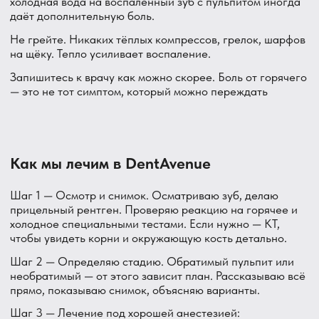
Зуб перестал болеть сам по себе — значит, прошло?
Нет. Скорее всего, нерв отмер. Боль исчезает, но
воспаление у корня продолжается в хронической форме.
Потом — обострение, киста, флюс. Обязательно сходите
к стоматологу, даже если боль ушла.
Где в Парголово лечат зуб, который болит от
горячего?
В стоматологии DentAvenue: посёлок Парголово, улица
Валерия Гаврилина, 3, корпус 1. Главный врач — Болгов
Александр Сергеевич. Приём по записи — стараемся
принять с острой болью в день обращения.
Почему пациенты из Парголово
выбирают DentAvenue
DentAvenue — прямо в посёлке Парголово, улица
Валерия Гаврилина, 3, корпус 1. Когда болит зуб —
важно, чтобы клиника была рядом.
Главный врач Болгов Александр Сергеевич работает
прозрачно: показывает снимок, объясняет, что нашёл,
предлагает варианты. Никаких решений за спиной
пациента.
Лечение канала — одна из самых частых процедур у нас.
Делаем под хорошей анестезией, спокойно, без спешки.
Если боитесь — есть седация. При острой боли
стараемся принять в день звонка.