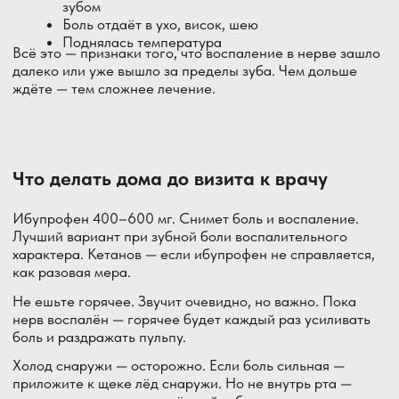
держится дольше 15–30 секунд после убирания
горячего. Точный диагноз ставится после осмотра и
снимка.
Чем боль от горячего отличается от боли от
холодного?
Боль от холодного чаще говорит о кариесе или
чувствительности — нерв ещё цел. Боль от горячего
почти всегда указывает на воспаление нерва — пульпит.
Если болит и от холодного, и от горячего — воспаление,
скорее всего, уже серьёзное.
Горячее помогает от боли, а холодное — нет. Это
нормально?
Это классический признак необратимого пульпита в
запущенной стадии — нерв начинает отмирать.
Некоторые пациенты держат во рту холодную воду,
чтобы снять боль. Это значит, что к врачу нужно сегодня,
не завтра.
Больно ли лечить канал зуба?
Нет. Современная анестезия работает полностью. Вы
почувствуете давление и вибрацию — но не боль. Если
что-то начинает беспокоить — скажите, анестезия
добавляется. Большинство пациентов после лечения
говорят: «Всё оказалось проще, чем я думал».
Можно ли обойтись без лечения канала?
При необратимом пульпите — нет. Воспалённый нерв не
восстанавливается сам. Без лечения канала воспаление
выйдет за корень — образуется киста, абсцесс. Это уже
сложнее и дороже. Иногда — потеря зуба.