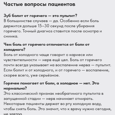
Стоматология DentAvenue
Главный врач: Болгов Александр Сергеевич
Адрес: Санкт-Петербург, посёлок Парголово, ул.
Валерия Гаврилина, 3, корп. 1
Контакты
+7 (812) 214-61-08
Работаем для вас
ежедневно с 10:00 до
21:00
da3396969@gmail.com
Вопросы и предложения