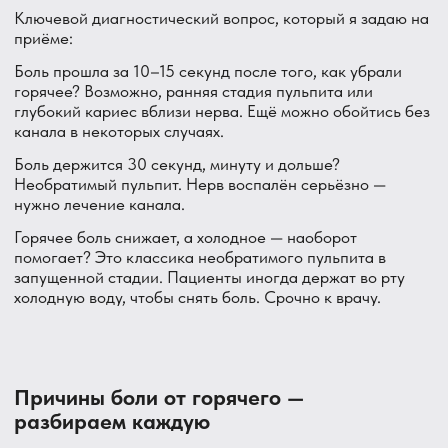
который добрался до нерва, из трещины зуба, после
травмы или иногда под старой пломбой.
Стадии пульпита:
Обратимый пульпит. Нерв раздражён, но ещё не
воспалён необратимо. Боль от горячего
кратковременная. Иногда — шанс обойтись без полного
удаления нерва, закрыть специальными лечебными
прокладками. Но это решается только после осмотра и
снимка.
Необратимый пульпит. Воспаление зашло далеко. Боль
от горячего длительная, может быть спонтанная боль
без раздражителя, ночные боли. Лечение — только
канал. Промедление приводит к тому, что воспаление
выходит за пределы корня.
Без лечения пульпит переходит в периодонтит —
воспаление уходит за верхушку корня. Это уже кисты,
абсцессы, потенциальная потеря зуба.
Глубокий кариес вблизи нерва
Кариес добрался почти до пульпы, но ещё не вызвал её
воспаление. Горячее через тонкий слой дентина
передаёт тепловое раздражение на нерв — боль острая,
но кратковременная.
На этой стадии ещё можно поставить пломбу с лечебной
прокладкой и сохранить нерв живым. Но только если
вовремя. Промедление — и кариес переходит в пульпит
Трещина зуба
Трещина может идти вертикально через всю коронку
вглубь. Горячее расширяет трещину — края расходятся,