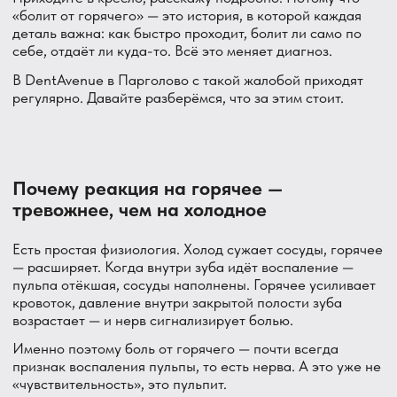
возрастает — и нерв сигнализирует болью.
Именно поэтому боль от горячего — почти всегда
признак воспаления пульпы, то есть нерва. А это уже не
«чувствительность», это пульпит.
Ключевой диагностический вопрос, который я задаю на
приёме:
Боль прошла за 10–15 секунд после того, как убрали
горячее? Возможно, ранняя стадия пульпита или
глубокий кариес вблизи нерва. Ещё можно обойтись без
канала в некоторых случаях.
Боль держится 30 секунд, минуту и дольше?
Необратимый пульпит. Нерв воспалён серьёзно —
нужно лечение канала.
Горячее боль снижает, а холодное — наоборот
помогает? Это классика необратимого пульпита в
запущенной стадии. Пациенты иногда держат во рту
холодную воду, чтобы снять боль. Срочно к врачу.
Причины боли от горячего —
разбираем каждую
Пульпит — главная причина
Пульпит — воспаление пульпы, мягкой ткани внутри
зуба, где живут нерв и сосуды. Самая частая причина
боли от горячего. Развивается из глубокого кариеса,