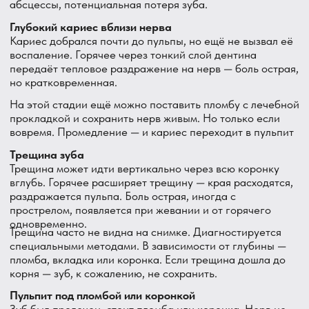
— между ними возникает гальванический ток при
воздействии горячей кислой еды или напитков.
Ощущение похоже на боль, иногда металлический
привкус.
Решается заменой металлических конструкций на
керамику или композит.
Когда нужно к врачу срочно
Не ждите, если:
Боль от горячего держится дольше 30 секунд
после убирания раздражителя
Зуб начал болеть сам по себе — без горячего,
холодного, жевания
Ночная боль — пульсирующая, мешает спать
Горячее боль усиливает, а холодная вода —
облегчает (держите во рту)
Появился отёк десны или щеки рядом с больным
зубом
Боль отдаёт в ухо, висок, шею
Поднялась температура
Всё это — признаки того, что воспаление в нерве зашло
далеко или уже вышло за пределы зуба. Чем дольше
ждёте — тем сложнее лечение.