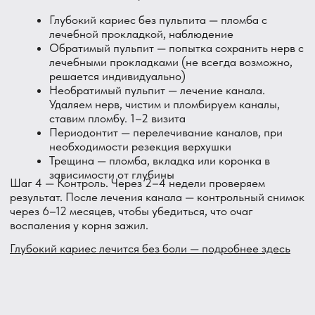
Записаться можно по телефону или через форму на
сайте. Не тяните — боль от горячего сама не пройдёт.
Подведём итог
Боль от горячего — тревожный симптом. Почти всегда
это воспаление нерва — пульпит. Чем дольше длится
боль после контакта с горячим, тем серьёзнее стадия.
Если боль держится меньше 15 секунд — запишитесь в
ближайшие дни. Если дольше, если болит само по себе,
если держите холодную воду во рту — записывайтесь
сегодня.
Лечение канала — не страшно. Страшно не лечить и
потерять зуб. Приходите в DentAvenue в Парголово —
разберёмся и поможем.