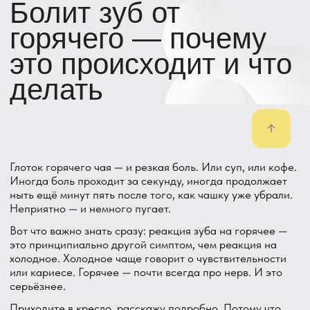
Глоток горячего чая — и резкая боль. Или суп, или кофе.
Иногда боль проходит за секунду, иногда продолжает
ныть ещё минут пять после того, как чашку уже убрали.
Неприятно — и немного пугает.
Вот что важно знать сразу: реакция зуба на горячее —
это принципиально другой симптом, чем реакция на
холодное. Холодное чаще говорит о чувствительности
или кариесе. Горячее — почти всегда про нерв. И это
серьёзнее.
Приходите в кресло, расскажу подробно. Потому что
«болит от горячего» — это история, в которой каждая
деталь важна: как быстро проходит, болит ли само по
себе, отдаёт ли куда-то. Всё это меняет диагноз.
В DentAvenue в Парголово с такой жалобой приходят
регулярно. Давайте разберёмся, что за этим стоит.
Почему реакция на горячее —
тревожнее, чем на холодное
Есть простая физиология. Холод сужает сосуды, горячее
— расширяет. Когда внутри зуба идёт воспаление —
пульпа отёкшая, сосуды наполнены. Горячее усиливает
кровоток, давление внутри закрытой полости зуба