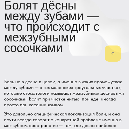
Боль не в десне в целом, а именно в узких промежутках
между зубами — в тех маленьких треугольных участках,
которые стоматологи называют межзубными десневыми
сосочками. Болит при чистке нитью, при еде, иногда
просто при касании языком.
Это довольно специфическая локализация боли, и она
почти всегда говорит о конкретной проблеме именно в
межзубном пространстве — там, где десна наиболее
тонкая и подвержена раздражению, и куда сложнее
всего как следует прочистить зубной щёткой.
Расскажу, как стоматолог: межзубные сосочки — самая
уязвимая часть десны. Они первыми реагируют на
скопление налёта, первыми травмируются неаккуратной
чисткой, первыми воспаляются при пародонтите. Если
болит именно здесь — стоит обратить внимание.
В DentAvenue в Парголово такая локализация боли
встречается часто — и почти всегда быстро находится
причина именно в этой узкой зоне.
Почему именно межзубные
промежутки так уязвимы