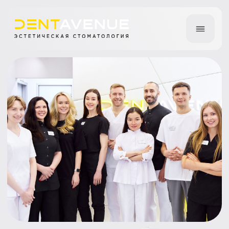
Болят дёсны
между зубами —
что происходит с
межзубными
сосочками