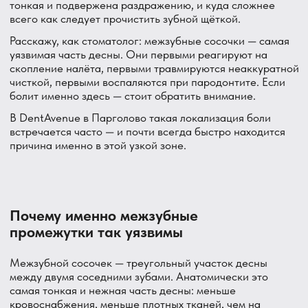
Межзубной сосочек — треугольный участок десны
между двумя соседними зубами. Анатомически это
самая тонкая и нежная часть десны: меньше
кровоснабжения, меньше плотных тканей, чем на
остальной поверхности десны. Кроме того, именно
здесь скапливается больше всего налёта — щётка
просто не может качественно очистить узкий
промежуток между зубами.
Из-за этих особенностей межзубные сосочки
воспаляются первыми при недостаточной гигиене и
медленнее восстанавливаются после травмы.
Причины боли в межзубных
промежутках — разбираем каждую
Остатки еды между зубами
Самая частая и самая простая причина. Волокнистая
еда (мясо, зелень, попкорн) застревает между зубами и
давит на сосочек, вызывая боль и раздражение. Боль
обычно появляется во время еды или сразу после,
точечная, в конкретном промежутке.
Решается зубной нитью или ирригатором. Если еда
застревает в одном и том же месте регулярно — стоит
проверить, нет ли там кариеса или плотного контакта
зубов, который создаёт «карман» для застревания.
Папиллит — воспаление межзубного сосочка