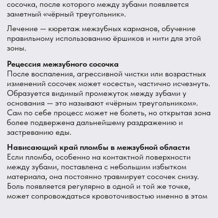
начальном пародонтите в этой зоне.
Используйте ирригатор.
Мягко вымывает остатки еды
без механического давления на воспалённый сосочек.
Не используйте острые зубочистки регулярно.
Они
травмируют сосочек больше, чем помогают.
Полоскание хлоргексидином при выраженном
воспалении.
Коротким курсом, не дольше 10–14 дней.
Понаблюдайте, в одном месте или везде.
Это поможет
понять, локальная причина или общая, и что сказать
врачу на приёме.
Как мы разбираемся
с этим в DentAvenue
Шаг 1 — Осмотр межзубных промежутков.
Смотрю
каждый проблемный участок отдельно: состояние
сосочка, наличие налёта, камня, контакт зубов,
состояние пломб на контактных поверхностях.
Шаг 2 — Проверяю карманы.
Зондирую межзубные
карманы, чтобы оценить глубину и понять, есть ли
пародонтологическая проблема.
Шаг 3 — Устраняю причину:
Папиллит — профессиональная чистка