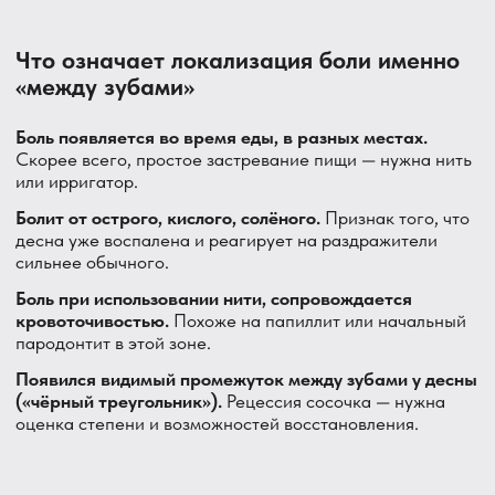
межзубных зон
Нависающий край пломбы — коррекция
контактной поверхности
Пародонтальные карманы — кюретаж
Скрытый кариес на контактной поверхности —
лечение
Шаг 4 — Подбор средств гигиены.
Показываю, как
правильно использовать нить, ёршики или ирригатор
именно для проблемных промежутков — это ключевой
момент для предотвращения рецидива.
Частые вопросы пациентов
Почему именно между зубами десна болит чаще, чем в
других местах?
Межзубные сосочки анатомически более тонкие и хуже
защищены, чем остальная десна, и при этом труднее
очищаются обычной щёткой. Это делает их самой
уязвимой зоной для воспаления и раздражения.
Что такое «чёрный треугольник» между зубами?
Это видимый промежуток у основания зубов,
образующийся после рецессии (оседания) межзубного
сосочка. Возникает после воспаления, агрессивной
чистки или с возрастом. Не всегда болит, но эстетически
заметен и более подвержен застреванию еды.
Можно ли восстановить осевший межзубной сосочек?
Частично — да, при ранней стадии и устранении