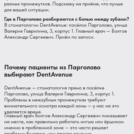
Информация
ООО «ДЕНТАВЕНЮ»
ИНН
7802691806
, ОГРН
1197847135133
Вверх
Юр. адрес:
194358, Парголово, ул.
Валерия Гаврилина 3 корпус 1 литера
А, помещение 51Н.
Лицензия: Серия ЛО-1 номер ЛО-78-01-
010874, бланк номер 011158 от 27.05.2020
Политика обработки персональных
данных и файлов Cookie
Согласие на обработку персональных данных
Пользовательское соглашение