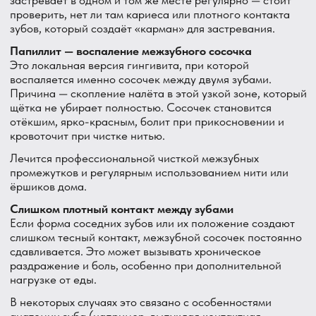
2 дня при аккуратном дальнейшем уходе.
Начальный или развившийся пародонтит в межзубной
зоне
Межзубные сосочки часто первыми страдают при
пародонтите — там образуются более глубокие
карманы, чем на остальной поверхности десны,
особенно если зубы стоят тесно. Боль сопровождается
кровоточивостью, иногда — небольшим отступлением
сосочка, после которого между зубами появляется
заметный «чёрный треугольник».
Лечение — кюретаж межзубных карманов, обучение
правильному использованию ёршиков и нити для этой
зоны.
Рецессия межзубного сосочка
После воспаления, агрессивной чистки или возрастных
изменений сосочек может «осесть», частично исчезнуть.
Образуется видимый промежуток между зубами у
основания — это называют «чёрным треугольником».
Сам по себе процесс может не болеть, но открытая зона
более подвержена дальнейшему раздражению и
застреванию еды.
Нависающий край пломбы в межзубной области
Если пломба, особенно на контактной поверхности
между зубами, поставлена с небольшим избытком
материала, она постоянно травмирует сосочек снизу.
Боль появляется регулярно в одной и той же точке,
может сопровождаться кровоточивостью именно в этом
месте.