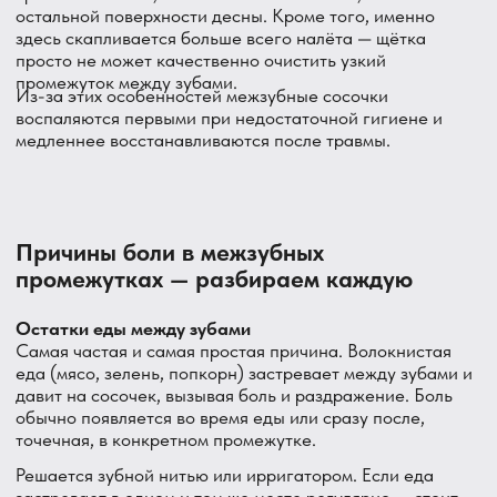
Это локальная версия гингивита, при которой
воспаляется именно сосочек между двумя зубами.
Причина — скопление налёта в этой узкой зоне, который
щётка не убирает полностью. Сосочек становится
отёкшим, ярко-красным, болит при прикосновении и
кровоточит при чистке нитью.
Лечится профессиональной чисткой межзубных
промежутков и регулярным использованием нити или
ёршиков дома.
Слишком плотный контакт между зубами
Если форма соседних зубов или их положение создают
слишком тесный контакт, межзубной сосочек постоянно
сдавливается. Это может вызывать хроническое
раздражение и боль, особенно при дополнительной
нагрузке от еды.
В некоторых случаях это связано с особенностями
анатомии зуба (например, выпуклая контактная
поверхность), в других — со смещением зубов.
Диастема и тремы — широкие промежутки между
зубами
Парадоксально, но и обратная ситуация — слишком
широкие межзубные промежутки — тоже может
вызывать дискомфорт. Открытый сосочек более
подвержен механическому раздражению от еды и хуже
защищён.
Травма от зубочистки или неаккуратной нити
Слишком интенсивное использование зубочистки,
резкие движения нитью — травмируют тонкую ткань
сосочка. Боль появляется сразу после процедуры,
иногда с лёгким кровотечением. Обычно проходит за 1–