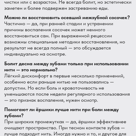
Адрес: Санкт-Петербург, посёлок Парголово, ул.
Валерия Гаврилина, 3, корп. 1
Контакты
+7 (812) 214-61-08
Работаем для вас
ежедневно с 10:00 до
21:00
da3396969@gmail.com
Вопросы и предложения
Навигация
Санкт-Петербург,
Парголово,
ул. В. Гаврилина, 3, корп. 1
Главная
Услуги
Услуги
Преимущества
О клинике
Терапия
Команда
Ортопедия
Контакты
Лечение кисты
Отзывы
Хирургия
Работы
Проф. гигиена
Частые вопросы
Полезное