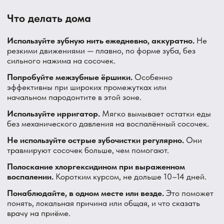
причины воспаления сосочек может немного
восстановиться сам. При выраженной рецессии
возможны специальные методики восстановления, но
результат не всегда полный — это обсуждается
индивидуально на осмотре.
Болит десна между зубами только при использовании
нити — это нормально?
Лёгкий дискомфорт в первые несколько применений,
особенно если раньше нитью не пользовались —
допустим. Но если боль и кровоточивость не
уменьшаются после недели регулярного использования
— это признак воспаления, нужен осмотр.
Помогают ли ёршики лучше нити при боли между
зубами?
При широких промежутках — да, ёршики эффективнее
очищают пространство. При тесном контакте зубов —
лучше подходит нить. Иногда нужно и то, и другое для
разных промежутков. Подскажу на приёме, что лучше
для вашей ситуации.
Где в Парголово разбираются с болью между зубами?
В стоматологии DentAvenue: посёлок Парголово, улица
Валерия Гаврилина, 3, корпус 1. Главный врач — Болгов
Александр Сергеевич. Приём по записи.
Почему пациенты из Парголово
выбирают DentAvenue