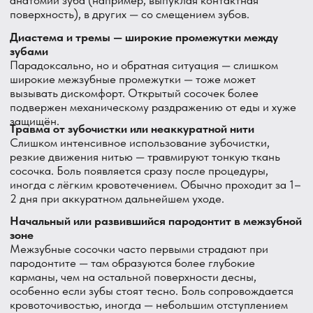
Что означает локализация боли именно
«между зубами»
Боль появляется во время еды, в разных местах.
Скорее всего, простое застревание пищи — нужна нить
или ирригатор.
Болит от острого, кислого, солёного.
Признак того, что
десна уже воспалена и реагирует на раздражители
сильнее обычного.
Боль при использовании нити, сопровождается
кровоточивостью.
Похоже на папиллит или начальный
пародонтит в этой зоне.
Появился видимый промежуток между зубами у десны
(«чёрный треугольник»).
Рецессия сосочка — нужна
оценка степени и возможностей восстановления.
Что делать дома
Используйте зубную нить ежедневно, аккуратно.
Не
резкими движениями — плавно, по форме зуба, без
сильного нажима на сосочек.
Попробуйте межзубные ёршики.
Особенно
эффективны при широких промежутках или