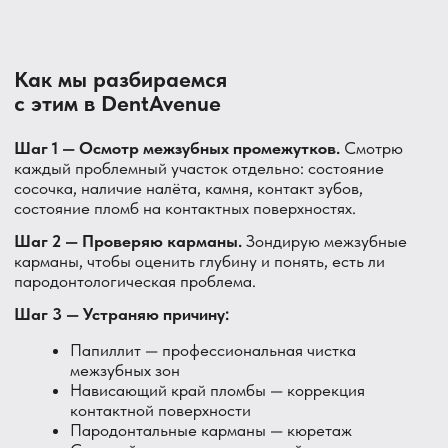
DentAvenue — стоматология прямо в посёлке
Парголово, улица Валерия Гаврилина, 3, корпус 1.
Проблемы в межзубных промежутках требуют
внимательного осмотра каждой зоны — у нас на это
уделяется время.
Главный врач Болгов Александр Сергеевич показывает
на месте, как правильно работать нитью или ёршиком
именно в проблемной зоне — это часто решает
проблему быстрее, чем просто лечение.
Профессиональная чистка межзубных промежутков,
коррекция пломб, работа с пародонтальными
карманами — всё это у нас регулярно.
Записаться можно по телефону или
через форму на сайте.
Подведём итог
Боль именно в межзубных промежутках почти всегда
связана с локальной причиной в этой узкой зоне:
застрявшая еда, воспаление сосочка, нависающий край
пломбы или начинающийся пародонтит. Это самая
уязвимая часть десны — и именно поэтому она первой
подаёт сигнал.
Регулярное использование нити или ёршиков снижает
риск воспаления, но если боль уже есть и не проходит —
лучше показаться врачу, а не просто терпеть или